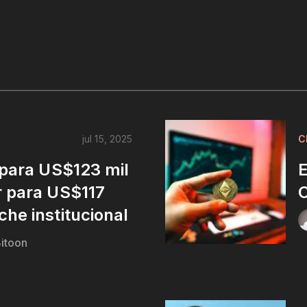
jul 15, 2025
C
 para US$123 mil
r para US$117
C
he institucional
itoon