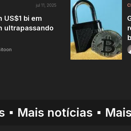
jul 11, 2025
C
m US$1 bi em
G
n ultrapassando
r
b
itoon
s notícias
Mais notíc