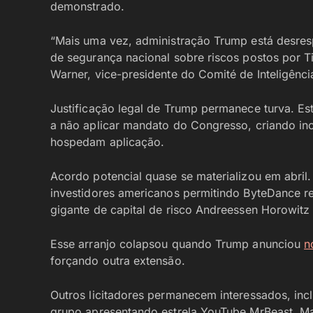
demonstrado.
“Mais uma vez, administração Trump está desresp
de segurança nacional sobre riscos postos por Ti
Warner, vice-presidente do Comité de Inteligênc
Justificação legal de Trump permanece turva. Es
a não aplicar mandato do Congresso, criando i
hospedam aplicação.
Acordo potencial quase se materializou em abril. 
investidores americanos permitindo ByteDance re
gigante de capital de risco Andreessen Horowitz
Esse arranjo colapsou quando Trump anunciou
n
forçando outra extensão.
Outros licitadores permanecem interessados, in
grupo apresentando estrela YouTube MrBeast. M