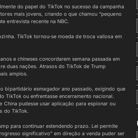
almente do papel do TikTok no sucesso da campanha
itores mais jovens, criando o que chamou “pequeno
te entrevista recente na NBC.
ozinha. TikTok tornou-se moeda de troca valiosa em
ricanos e chineses concordarem semana passada em
re duas nações. Atrasos do TikTok de Trump
mais amplos.
o bipartidário esmagador ano passado, exigindo que
o TikTok ou enfrentasse encerramento nacional.
ue China pudesse usar aplicação para espionar ou
os do TikTok.
rump para continuar estendendo prazo. Lei permite
ogresso significativo” em direção a venda puder ser