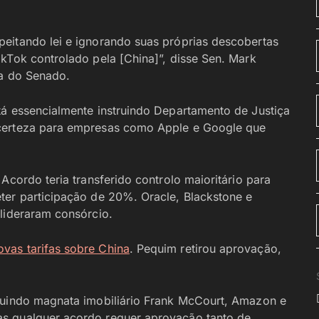
eitando lei e ignorando suas próprias descobertas
kTok controlado pela [China]”, disse Sen. Mark
ia do Senado.
tá essencialmente instruindo Departamento de Justiça
ncerteza para empresas como Apple e Google que
Acordo teria transferido controlo maioritário para
ter participação de 20%. Oracle, Blackstone e
 lideraram consórcio.
ovas tarifas sobre China
. Pequim retirou aprovação,
cluindo magnata imobiliário Frank McCourt, Amazon e
as qualquer acordo requer aprovação tanto de